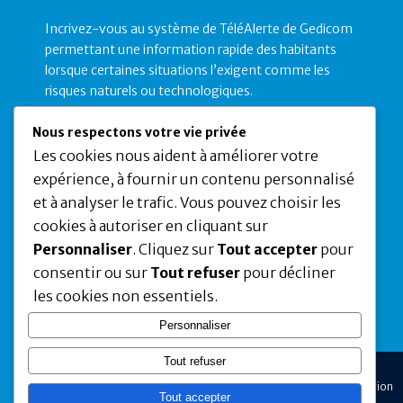
Incrivez-vous au système de TéléAlerte de Gedicom
permettant une information rapide des habitants
lorsque certaines situations l’exigent comme les
risques naturels ou technologiques.
Nous respectons votre vie privée
Les cookies nous aident à améliorer votre
expérience, à fournir un contenu personnalisé
et à analyser le trafic. Vous pouvez choisir les
cookies à autoriser en cliquant sur
Personnaliser
. Cliquez sur
Tout accepter
pour
✕
consentir ou sur
Tout refuser
pour décliner
Cliquez sur ce lien pour vous inscrire
Ce site utilise des cookies pour vous garantir
les cookies non essentiels.
la meilleure expérience sur notre site.
Personnaliser
En savoir plus
Tout refuser
Déclinez
Acceptez
Isola, site officiel de la commune d'Isola dans les Alpes-Maritimes - Région
Tout accepter