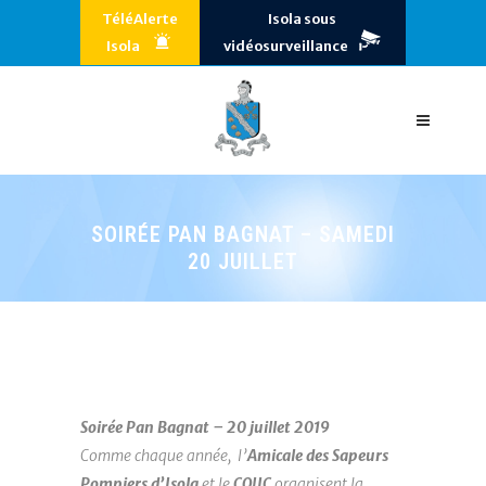
TéléAlerte
Isola sous
Isola
vidéosurveillance
SOIRÉE PAN BAGNAT – SAMEDI
20 JUILLET
Soirée Pan Bagnat – 20 juillet 2019
Comme chaque année, l’
Amicale des Sapeurs
Pompiers d’Isola
et le
COJIC
organisent la