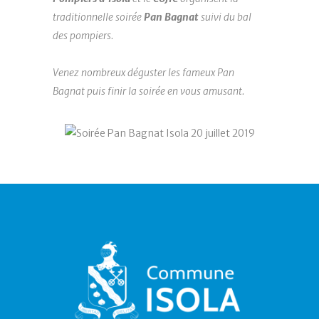
traditionnelle soirée
Pan Bagnat
suivi du bal
des pompiers.
Venez nombreux déguster les fameux Pan
Bagnat puis finir la soirée en vous amusant.