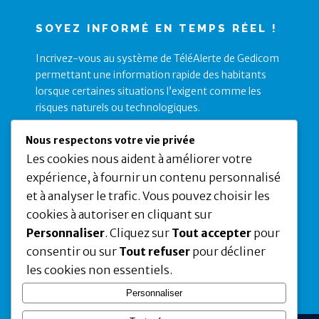
SOYEZ INFORMÉ EN TEMPS RÉEL !
Incrivez-vous au système de TéléAlerte de Gedicom
permettant une information rapide des habitants
lorsque certaines situations l’exigent comme les
risques naturels ou technologiques.
Nous respectons votre vie privée
Les cookies nous aident à améliorer votre
expérience, à fournir un contenu personnalisé
et à analyser le trafic. Vous pouvez choisir les
cookies à autoriser en cliquant sur
Personnaliser
. Cliquez sur
Tout accepter
pour
✕
consentir ou sur
Tout refuser
pour décliner
Cliquez sur ce lien pour vous inscrire
Ce site utilise des cookies pour vous garantir
les cookies non essentiels.
la meilleure expérience sur notre site.
Personnaliser
En savoir plus