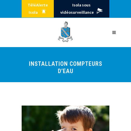
TéléAlerte
Isola sous
Isola
vidéosurveillance
INSTALLATION COMPTEURS
D’EAU