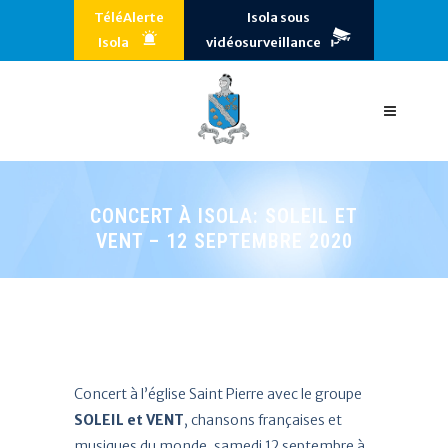
TéléAlerte
Isola sous
Isola
vidéosurveillance
CONCERT À ISOLA: SOLEIL ET
VENT – 12 SEPTEMBRE 2020
Concert à l’église Saint Pierre avec le groupe
SOLEIL et VENT
, chansons françaises et
musiques du monde, samedi 12 septembre à