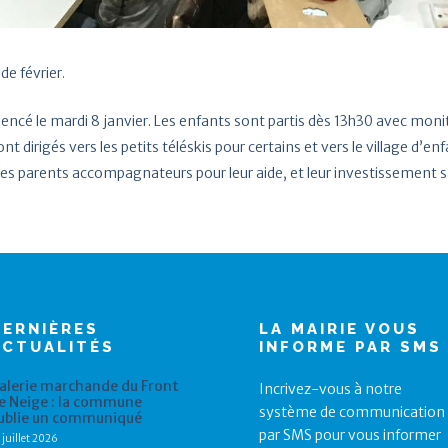
e février.
mencé le mardi 8 janvier. Les enfants sont partis dès 13h30 avec mon
nt dirigés vers les petits téléskis pour certains et vers le village d’e
 les parents accompagnateurs pour leur aide, et leur investissement san
DERNIÈRES
LA MAIRIE VOUS
ACTUALITÉS
INFORME PAR SMS
alerie marchande du Front
Incrivez-vous à notre
e Neige : la commune
système de communication
ublie un communiqué
par SMS pour vous informer
 juillet 2026