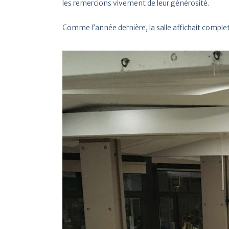
les remercions vivement de leur générosité.
Comme l’année dernière, la salle affichait comple